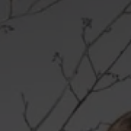
Pulls
Blazers en
Bloesjassen
Capes
Cardigans
Broches
Sjaals
Riemen
Marie Méro
cadeaubon