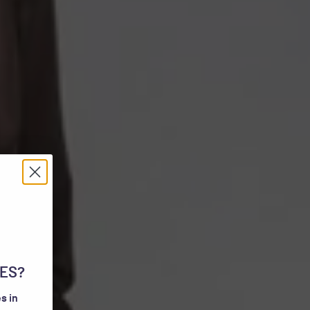
ES?
s in