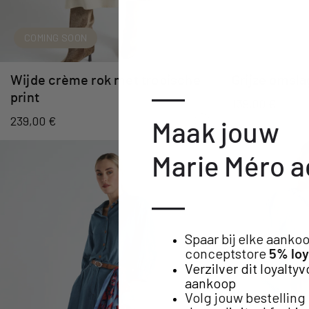
COMING SOON
NEW
SNE
Wijde crème rok met tropische
Grijze omsla
—
print
139,00 €
239,00 €
Maak jouw
Marie Méro 
—
Spaar bij elke aankoo
conceptstore
5% loy
Verzilver dit loyaltyv
aankoop
Volg jouw bestellin