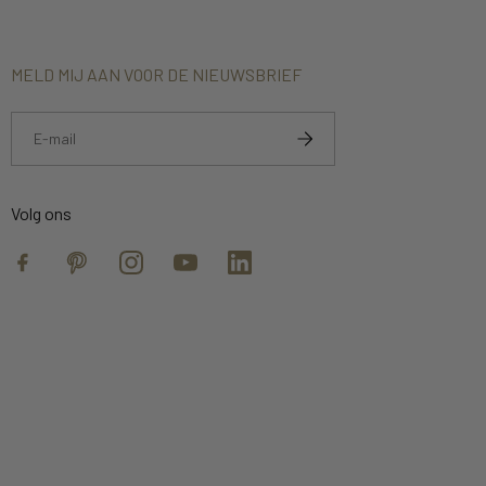
MELD MIJ AAN VOOR DE NIEUWSBRIEF
Volg ons
Facebook
Pinterest
Instagram
YouTube
https://www.linkedin.com/compan