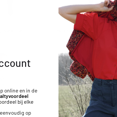
L TOEVOEGEN
NEW
SNEL TOEVOEGEN
g kokerrok
Faux suède omslag kokerr
139,00 €
account
p online en in de
altyvoordeel
oordeel bij elke
g eenvoudig op