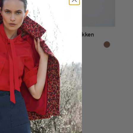
NEW
SNEL TOEVOEGEN
ok
Wijde print rok met zakken
179,00 €