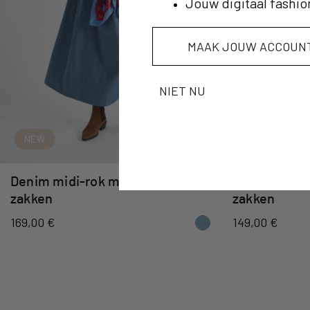
Jouw digitaal fashio
MAAK JOUW ACCOUN
NIET NU
NEW
SNEL TOEVOEGEN
NEW
SNE
Denim midi-rok met plooien en
Camel midi-
zakken
zakken
169,00 €
149,00 €