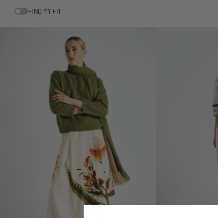
Pulls
FIND MY FIT
Blazers en
Bloesjassen
Capes
Cardigans
Broches
Sjaals
Riemen
Marie Méro
cadeaubon