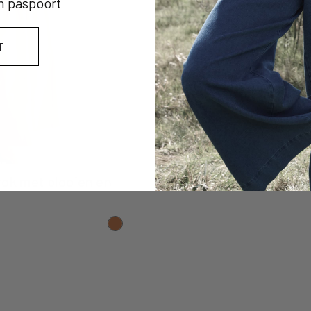
n paspoort
T
L TOEVOEGEN
rok met plooien en