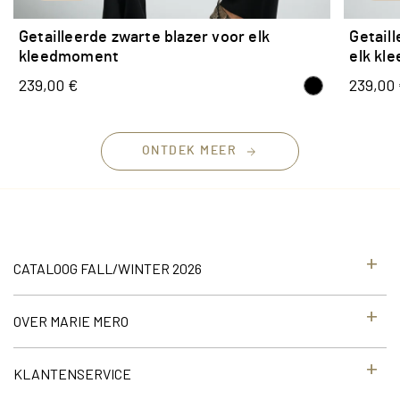
Getailleerde zwarte blazer voor elk
Getail
kleedmoment
elk kl
239,00 €
239,00
ONTDEK MEER
CATALOOG FALL/WINTER 2026
OVER MARIE MERO
KLANTENSERVICE