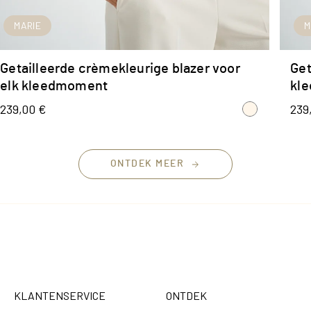
MARIE
SNEL TOEVOEGEN
M
Getailleerde crèmekleurige blazer voor
Get
elk kleedmoment
kl
239,00 €
239
ONTDEK MEER
KLANTENSERVICE
ONTDEK