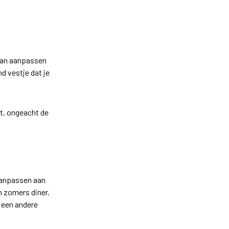
 kan aanpassen
d vestje dat je
at, ongeacht de
aanpassen aan
n zomers diner.
s een andere