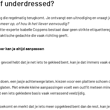
of underdressed?
ag die regelmatig terugkomt. Je ontvangt een uitnodiging en vraagt j
 meer op, of hou ik het liever eenvoudig?
tte-experte Isabelle Coppens bestaat daar geen strikte etiquettereg
praktische gedachte die vaak richting geeft.
er kan je altijd aanpassen
 gevoel hebt dat je net iets te gekleed bent, kan je dat immers vaak
itdoen, een jasje achterwege laten, kiezen voor een plattere schoen 
laten. Met enkele kleine aanpassingen voelt een outfit meteen min
 een iets gekledere basis vaak verrassend veelzijdig.
 toekomt en merkt dat je iets meer opgekleed bent dan de rest, kan j