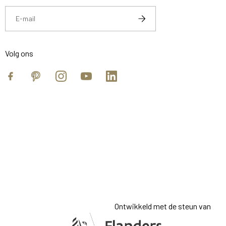
Volg ons
Facebook
Pinterest
Instagram
YouTube
https://www.linkedin.com/compan
Ontwikkeld met de steun van