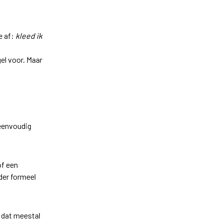
e af:
kleed ik
el voor. Maar
 eenvoudig
of een
der formeel
e dat meestal