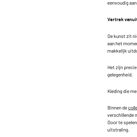
eenvoudig aanp
Vertrek vanui
De kunst zit n
aan het moment
makkelijk uitd
Het zijn preci
gelegenheid.
Kleding die m
Binnen de
coll
verschillende 
Door te spelen
uitstraling.