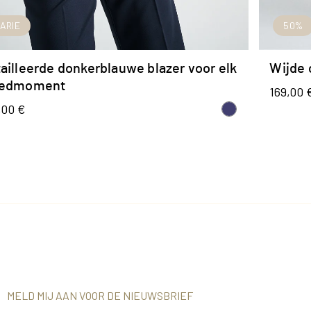
ARIE
SNEL TOEVOEGEN
50%
ailleerde donkerblauwe blazer voor elk
Wijde 
eedmoment
169,00 
,00 €
MELD MIJ AAN VOOR DE NIEUWSBRIEF