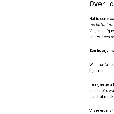
Over- 
Het is een vra
me beter iets
Volgens etique
er is wel een 
Een beetje me
Wanneer je het
bijsturen:
Een sjaaltje u
accessoire weg
aan. Dat maakt
“Als je ergens