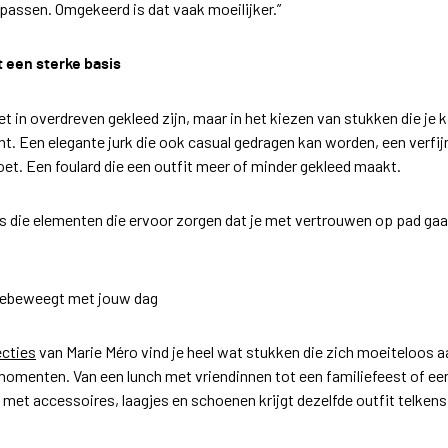
assen. Omgekeerd is dat vaak moeilijker.”
t een sterke basis
iet in overdreven gekleed zijn, maar in het kiezen van stukken die je
. Een elegante jurk die ook casual gedragen kan worden, een verfijn
oet. Een foulard die een outfit meer of minder gekleed maakt.
es die elementen die ervoor zorgen dat je met vertrouwen op pad ga
eebeweegt met jouw dag
ecties
van Marie Méro vind je heel wat stukken die zich moeiteloos 
momenten. Van een lunch met vriendinnen tot een familiefeest of ee
 met accessoires, laagjes en schoenen krijgt dezelfde outfit telken