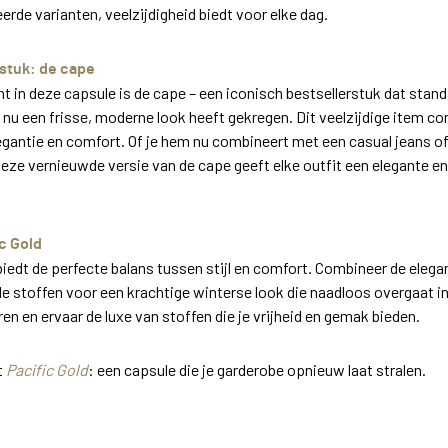
erde varianten, veelzijdigheid biedt voor elke dag.
rstuk: de cape
 in deze capsule is de cape – een iconisch bestsellerstuk dat stand
en nu een frisse, moderne look heeft gekregen. Dit veelzijdige item c
gantie en comfort. Of je hem nu combineert met een casual jeans of
 deze vernieuwde versie van de cape geeft elke outfit een elegante 
ic Gold
iedt de perfecte balans tussen stijl en comfort. Combineer de elega
e stoffen voor een krachtige winterse look die naadloos overgaat in
ren en ervaar de luxe van stoffen die je vrijheid en gemak bieden.
t
Pacific Gold
: een capsule die je garderobe opnieuw laat stralen.