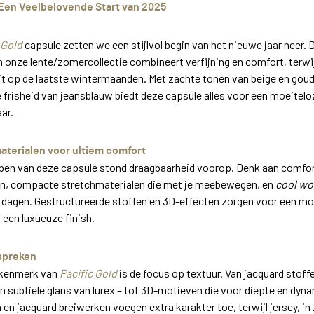
 Een Veelbelovende Start van 2025
 Gold
capsule zetten we een stijlvol begin van het nieuwe jaar neer. 
n onze lente/zomercollectie combineert verfijning en comfort, terwij
it op de laatste wintermaanden. Met zachte tonen van beige en goud
e frisheid van jeansblauw biedt deze capsule alles voor een moeitel
ar.
aterialen voor ultiem comfort
rpen van deze capsule stond draagbaarheid voorop. Denk aan comfor
ken, compacte stretchmaterialen die met je meebewegen, en
cool wo
e dagen. Gestructureerde stoffen en 3D-effecten zorgen voor een m
 een luxueuze finish.
 spreken
 kenmerk van
Pacific Gold
is de focus op textuur. Van jacquard stoffe
en subtiele glans van lurex – tot 3D-motieven die voor diepte en dyn
n en jacquard breiwerken voegen extra karakter toe, terwijl jersey, in