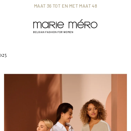
MAAT 36 TOT EN MET MAAT 48
025
PASTEL RANCH
CONTACT
COUNTRY DENIM
Neem contact met ons op
Veelgestelde vragen