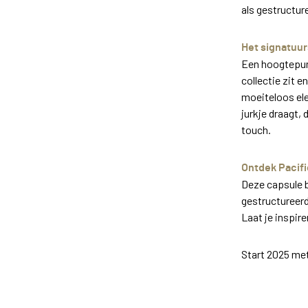
als gestructure
Het signatuu
Een hoogtepunt
collectie zit 
moeiteloos ele
jurkje draagt,
touch.
Ontdek Pacif
Deze capsule b
gestructureerd
Laat je inspire
Start 2025 me