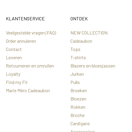
KLANTENSERVICE
ONTDEK
Veelgestelde vragen (FAQ)
NEW COLLECTION
Order annuleren
Cadeaubon
Contact
Tops
Leveren
T-shirts
Retourneren en omruilen
Blazers en bloesjassen
Loyalty
Jurken
Find my Fit
Pulls
Marie Méro Cadeaubon
Broeken
Bloezen
Rokken
Broche
Cardigans
Accessoires