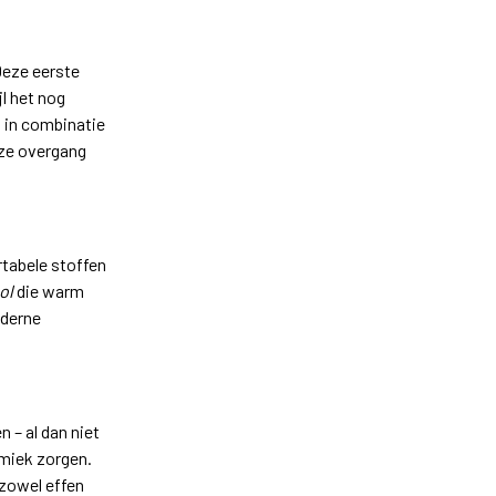
Deze eerste
l het nog
 in combinatie
oze overgang
tabele stoffen
ol
die warm
oderne
n – al dan niet
amiek zorgen.
 zowel effen