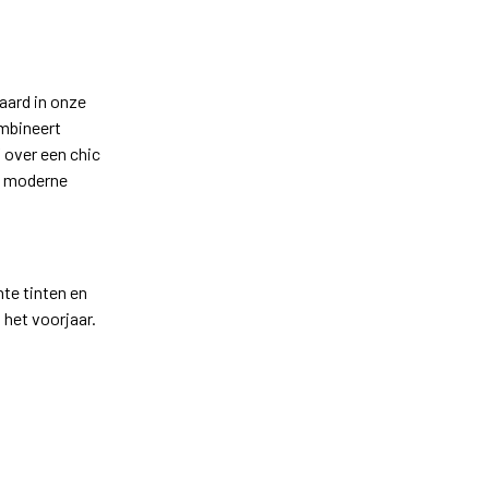
aard in onze
ombineert
 over een chic
en moderne
nte tinten en
 het voorjaar.