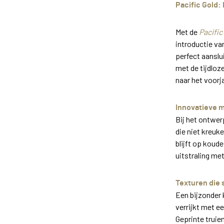
Pacific Gold:
Met de
Pacific
introductie va
perfect aanslu
met de tijdloz
naar het voorja
Innovatieve m
Bij het ontwe
die niet kreu
blijft op koud
uitstraling met
Texturen die
Een bijzonder
verrijkt met e
Geprinte truie