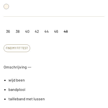
36
38
40
42
44
46
48
FIND MY FIT TEST
Omschrijving
wijd been
bandplooi
tailleband met lussen