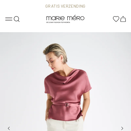
GRATIS VERZENDING
Home
Wijd uitlopende crèmekleurige broek met bandplooi
MAAT 36 TOT EN MET MAAT 48