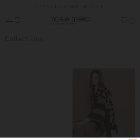
SHOP SAFELY AT MARIE MERO HERE
FREE DELIVERY
BELGIAN FASHION
Collections