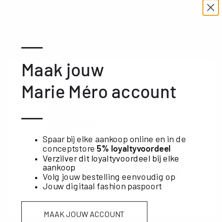
—
Maak jouw
Marie Méro account
CATALOOG FALL/WINTER 2026
STAY IN THE LOOP
ABOUT OUR LATEST
—
NEWS?
ABOUT MARIE MERO
Please enter your email
Spaar bij elke aankoop online en in de
address below
conceptstore
5% loyaltyvoordeel
CUSTOMER SERVICE
Verzilver dit loyaltyvoordeel bij elke
aankoop
Volg jouw bestelling eenvoudig op
SUBSCRIBE
DISCOVER
Jouw digitaal fashion paspoort
MAAK JOUW ACCOUNT
SUBSCRIBE TO OUR NEWSLETTER