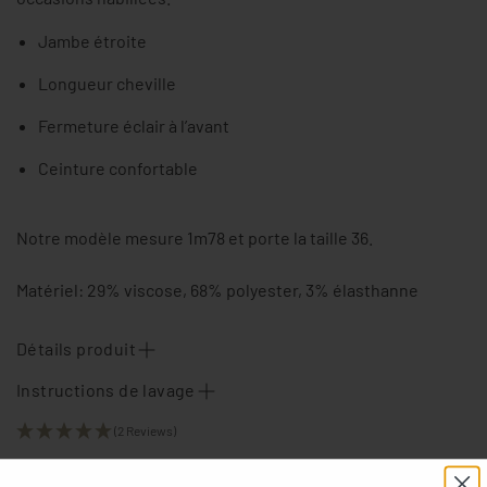
Jambe étroite
Longueur cheville
Fermeture éclair à l’avant
Ceinture confortable
Notre modèle mesure 1m78 et porte la taille 36.
Matériel: 29% viscose, 68% polyester, 3% élasthanne
Détails produit
Instructions de lavage
(2 Reviews)