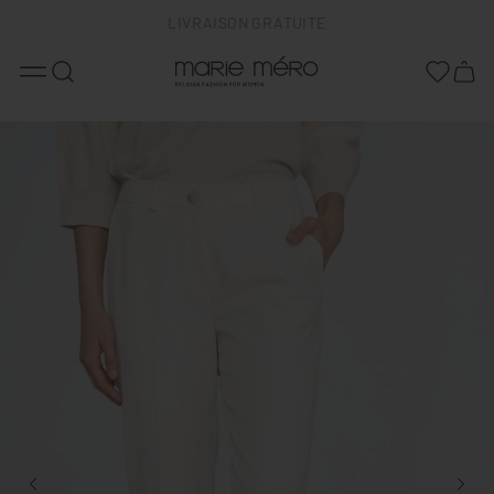
LIVRAISON GRATUITE
Home
Indispensables
Pantalon 7/8 en blanc cassé avec élastique à l’arrière de la taille
TAILLE 36 À 48