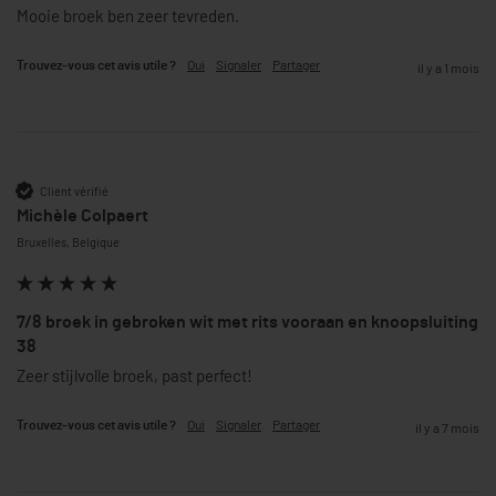
Mooie broek ben zeer tevreden.
Oui
Signaler
Partager
Trouvez-vous cet avis utile ?
il y a 1 mois
Client vérifié
Michèle Colpaert
Bruxelles, Belgique
7/8 broek in gebroken wit met rits vooraan en knoopsluiting
38
Zeer stijlvolle broek, past perfect! 
Oui
Signaler
Partager
Trouvez-vous cet avis utile ?
il y a 7 mois