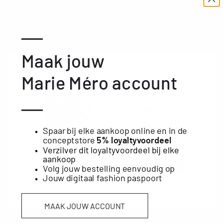
—
Maak jouw
Marie Méro account
Complétez votre look
RESTEZ AU COURANT
DE NOS DERNIÈRES
—
NOUVELLES
Veuillez insérer votre
Spaar bij elke aankoop online en in de
adresse email
conceptstore
5% loyaltyvoordeel
Verzilver dit loyaltyvoordeel bij elke
AJOUTER AU PANIER
aankoop
Volg jouw bestelling eenvoudig op
S'INSCRIRE
Jouw digitaal fashion paspoort
MAAK JOUW ACCOUNT
New content loaded
5.00