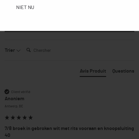
2 avis
NIET NU
Donner votre avis
Chercher:
Trier
Avis Produit
Questions
Client vérifié
Anoniem
Antwerp, BE
7/8 broek in gebroken wit met rits vooraan en knoopsluiting
40